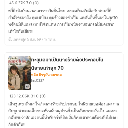
ทะลุ
45
6.37K
7
0 (0)
มิติ
สวี่ถิงถิงย้อนเวลามาจากวันสิ้นโลก เธอเตรียมรับมือกับซอมบี้ที่
มา
กำลังจะมาถึง ตุนเสบียง ตุนข้าวของจำเป็น แต่ดันตื่นขึ้นมาในยุค70
เป็น
พร้อมมิติและระบบรีเซ็ทแทน การเป็นพนักงานสหกรณ์มันจะยาก
พนักงาน
เท่าไรกันเชียว!!
สหกรณ์
อัปเดตล่าสุด 5 ส.ค. 69 / 17:18 น.
ยุค
70
ทะลุมิติมาเป็นนางร้ายตัวประกอบใน
นิยายเก่ายุค 70
อดีต ปัจจุบัน อนาคต
hn.0327
ทะลุ
123
12.06K
31
0 (0)
มิติ
เสิ่นซูเหยาตื่นมาในร่างนางร้ายตัวประกอบ ในนิยายเธอต้องแต่งงาน
มา
กับลูกชายคนเล็กของหัวหน้าหมู่บ้านซึ่งเป็นอันธพาลตัวเต็ง แต่เธอ
เป็น
กลับพบว่านักเลงคนนี้น่ารักกว่าที่คิด งั้นก็คบเขาตามต้นฉบับไปเลย
นาง
ก็แล้วกัน!!!