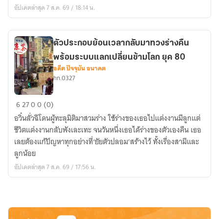
ร้าย
อัปเดตล่าสุด 7 ส.ค. 69 / 18:14 น.
ตัวประกอบ
ใน
นิยาย
ตัวประกอบย้อนเวลากลับมาทวงร่างคืน
เก่า
พร้อมระบบแลกเปลี่ยนข้ามโลก ยุค 80
ยุค
อดีต ปัจจุบัน อนาคต
70
hn.0327
ตัวประกอบ
6
27
0
0 (0)
ย้อน
อวิ๋นลั่วฉีโดนผู้ทะลุมิติมาสวมร่าง ใช้ร่างของเธอไปแต่งงานมีลูกแต่
เวลา
ชีวิตแต่งงานกลับพังเละเทะ จนวันหนึ่งเธอได้ร่างของตัวเองคืน เธอ
กลับ
เลยต้องแก้ปัญหาทุกอย่างที่‘ยัยตัวปลอม’สร้างไว้ ทั้งเรื่องสามีและ
มาท
ลูกน้อย
วง
อัปเดตล่าสุด 7 ส.ค. 69 / 17:56 น.
ร่าง
คืน
พร้อม
ระบบ
แลก