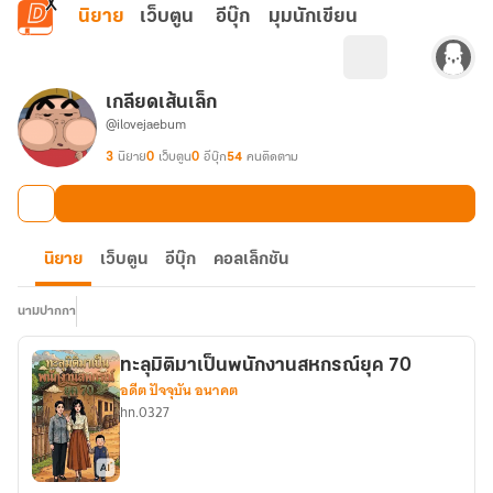
ข้ามไปยังเนื้อหาหลัก
นิยาย
เว็บตูน
อีบุ๊ก
มุมนักเขียน
เกลียดเส้นเล็ก
@ilovejaebum
3
นิยาย
0
เว็บตูน
0
อีบุ๊ก
54
คนติดตาม
นิยาย
เว็บตูน
อีบุ๊ก
คอลเล็กชัน
นามปากกา
ทะลุมิติมาเป็นพนักงานสหกรณ์ยุค 70
อดีต ปัจจุบัน อนาคต
hn.0327