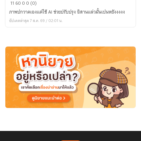
ข่อย
11
60
0
0 (0)
สิไปwokeต่าง
ภาพปกวาดเองแต่ใช้ Ai ช่วยปรับปรุง อิสานแล่วมั้นเปนหยังงงงง
โลก
อัปเดตล่าสุด 7 ส.ค. 69 / 02:01 น.