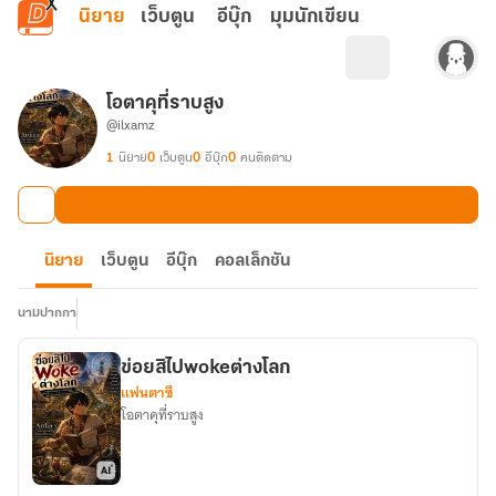
ข้ามไปยังเนื้อหาหลัก
นิยาย
เว็บตูน
อีบุ๊ก
มุมนักเขียน
โอตาคุที่ราบสูง
@ilxamz
1
นิยาย
0
เว็บตูน
0
อีบุ๊ก
0
คนติดตาม
นิยาย
เว็บตูน
อีบุ๊ก
คอลเล็กชัน
นามปากกา
ข่อยสิไปwokeต่างโลก
แฟนตาซี
โอตาคุที่ราบสูง