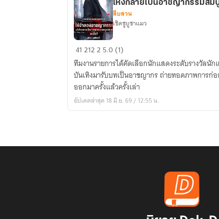
ไหงกลายเป็นอาชญากรรมสมบู
สืบสวน
เชิดชูบูชาแมว
ระบบ
41
212
2
5.0 (1)
จำลอง
ทีมงานรายการได้คัดเลือกนักแสดงระดับรางวัลนั
อาชญากรรม:
บันเทิงมารับบทเป็นอาชญากร ถ่ายทอดภาพการก่ออา
ให้
ออกมาครั้งแล้วครั้งเล่า
จำลอง
อัปเดตล่าสุด 18 มิ.ย. 69 / 12:55 น.
อาชญากรรม
แล้ว
ไห
งก
ลาย
เป็น
อาชญากรรม
สมบูรณ์
แบบ
ซะ