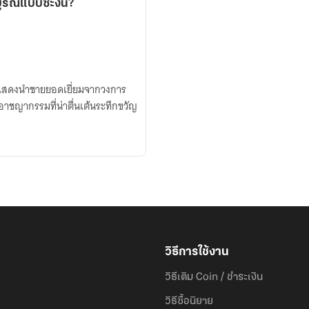
รณ์แบบซะงั้น?
กแสดงนำชายยอดเยี่ยมจากวงการ
ชญากรรมที่น่าตื่นเต้นระทึกขวัญ
วิธีการใช้งาน
วิธีเติม Coin / ชำระเงิน
วิธีซื้อนิยาย