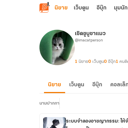
ข้ามไปยังเนื้อหาหลัก
นิยาย
เว็บตูน
อีบุ๊ก
มุมนัก
เชิดชูบูชาแมว
@imacatperson
1
นิยาย
0
เว็บตูน
0
อีบุ๊ก
1
คนต
นิยาย
เว็บตูน
อีบุ๊ก
คอลเล็ก
นามปากกา
ระบบจำลองอาชญากรรม: ให้