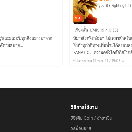
Type-B ( Fighting !!! )
จบ
[
เรื่องสั้น
1.74K
19
4.0 (5)
FANATIC
นรู้และยอมรับทุกสิ่งอย่างมาจาก
นิยายโรคจิตอ่อนๆ ไม่เหมาสำหรับเด็
LOVE
ได้ตามสบาย...
จึงทำทุกวิถีทางเพื่อที่จะได้ครอบคร
-
FANATIC ...ความคลั่งไคล้อันบ้าคล
-
อัปเดตล่าสุด 15 พ.ย. 51 / 19:03 น.
-
คลั่ง,,,*
]
วิธีการใช้งาน
วิธีเติม Coin / ชำระเงิน
วิธีซื้อนิยาย