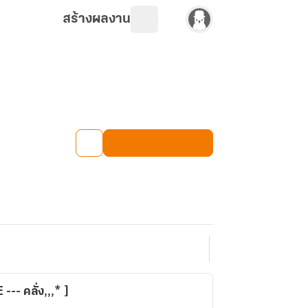
สร้างผลงาน
-- คลั่ง,,,* ]