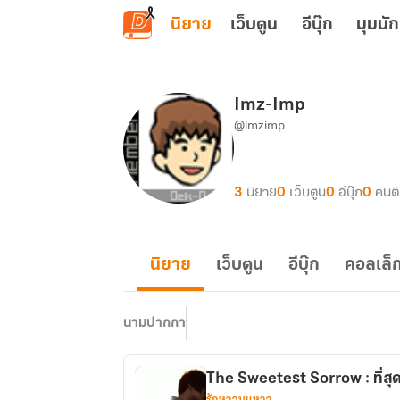
ข้ามไปยังเนื้อหาหลัก
นิยาย
เว็บตูน
อีบุ๊ก
มุมนัก
Imz-Imp
@imzimp
3
นิยาย
0
เว็บตูน
0
อีบุ๊ก
0
คนต
นิยาย
เว็บตูน
อีบุ๊ก
คอลเล็ก
นามปากกา
The Sweetest Sorrow : ที่สุดข
รักหวานแหวว