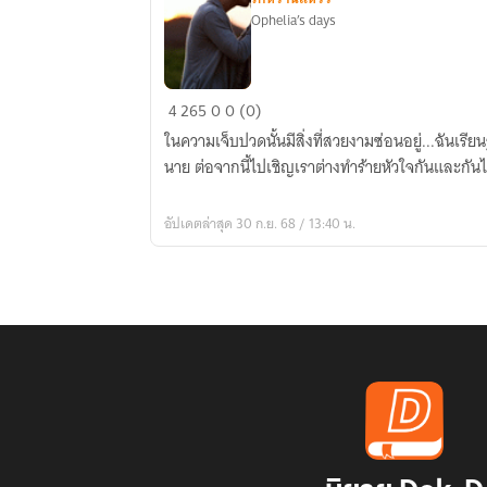
Ophelia’s days
The
4
265
0
0 (0)
Sweetest
ในความเจ็บปวดนั้นมีสิ่งที่สวยงามซ่อนอยู่...ฉันเรีย
Sorrow
นาย ต่อจากนี้ไปเชิญเราต่างทำร้ายหัวใจกันและกัน
:
ที่สุด
อัปเดตล่าสุด 30 ก.ย. 68 / 13:40 น.
ของ
ใจ
ไม่ใช่
แค่’รัก’