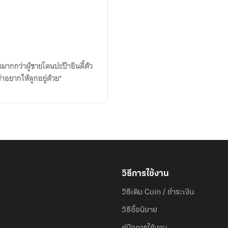
ทยมากกว่าผู้ชายโดนปะป๊าอินดี้ตัว
๊าอยากให้ลูกอยู่ด้วย”
วิธีการใช้งาน
วิธีเติม Coin / ชำระเงิน
วิธีซื้อนิยาย