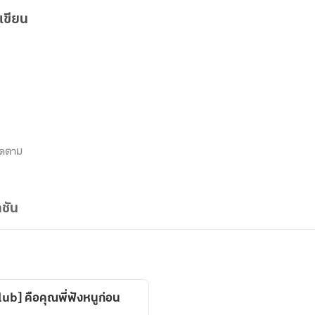
เขียน
ิดตาม
ชัน
b] คือคุณพี่ฟังหนูก่อน