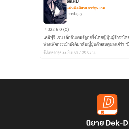
ได้ไหม
แฟนฟิคนิยาย การ์ตูน เกม
ineedagay
[Ouran
4
322
6
0 (0)
High
เคมิฟุจิ เจน เด็กอินเตอร์ลูกครึ่งไทยญี่ปุ่นผู้รักชาไ
school
พ่อแพ๊คกระเป๋าบังคับกลับญี่ปุ่นด้วยเหตุผลแค่ว่า “ป
host
อัปเดตล่าสุด 22 มิ.ย. 69 / 00:03 น.
club]
คือ
คุณ
พี่
ฟัง
หนู
ก่อน
ได้
ไหม
นิยาย Dek-D