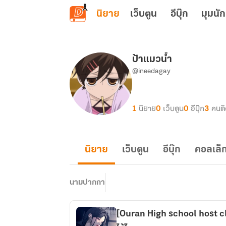
ข้ามไปยังเนื้อหาหลัก
นิยาย
เว็บตูน
อีบุ๊ก
มุมนัก
ป้าแมวน้ำ
@ineedagay
1
นิยาย
0
เว็บตูน
0
อีบุ๊ก
3
คนต
นิยาย
เว็บตูน
อีบุ๊ก
คอลเล็ก
นามปากกา
[Ouran High school host clu