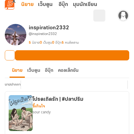
ข้ามไปยังเนื้อหาหลัก
นิยาย
เว็บตูน
อีบุ๊ก
มุมนักเขียน
inspiration2332
@inspiration2332
5
นิยาย
0
เว็บตูน
0
อีบุ๊ก
5
คนติดตาม
นิยาย
เว็บตูน
อีบุ๊ก
คอลเล็กชัน
นามปากกา
โปรดเถิดรัก | #ปลาปริม
ซึ้งกินใจ
sour candy