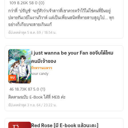
โปรด
109
8.26K
58
0 (0)
เถิด
กว่าที่ ‘ปรัญช์’ จะรู้ตัวว่าเจ้าสาวที่เขาควรคว้าไว้ไม่ใช่คนที่ยืนอยู่
รัก
ปลายรันเวย์ในงานวิวาห์ แต่เป็นเพื่อนสนิทที่หายสาบสูญไป... ทุก
|
อย่างก็เกือบจะสายเกินแก้
#ปลา
อัปเดตล่าสุด 5 ส.ค. 69 / 18:54 น.
ปริม
i just wanna be your Fan ขอจีบได้ไหม
คนมีเจ้าของ
รักหวานแหวว
sour candy
จบ
i
46
18.73K
87
5.0 (1)
just
ติดตามฉบับ E-Book ได้ที่ MEB ค่ะ
wanna
อัปเดตล่าสุด 3 ก.ย. 64 / 23:22 น.
be
your
Fan
Red Rose [มี E-book แล้วนะคะ]