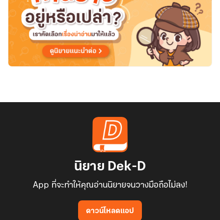
ได้
ไหม
คน
มี
เจ้าของ
นิยาย Dek-D
App ที่จะทำให้คุณอ่านนิยายจนวางมือถือไม่ลง!
ดาวน์โหลดแอป