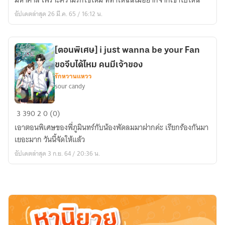
มหาศาล เพราะความรักใช่ไหม ที่ทำให้ฉันไม่อยากจากเขาไปไหน
Darkness
อัปเดตล่าสุด 26 มี.ค. 65 / 16:12 น.
ที่
เดิม
ใน
[ตอนพิเศษ] i just wanna be your Fan
หัวใจ
ขอจีบได้ไหม คนมีเจ้าของ
รักหวานแหวว
sour candy
[ตอน
3
390
2
0 (0)
พิเศษ]
เอาตอนพิเศษของพี่ภูมินทร์กับน้องพัดลมมาฝากค่ะ เรียกร้องกันมา
i
เยอะมาก วันนี้จัดให้แล้ว
just
อัปเดตล่าสุด 3 ก.ย. 64 / 20:36 น.
wanna
be
your
Fan
ขอ
จีบ