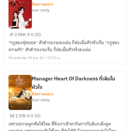
ขอ
รักหวานแหวว
จีบ
sour candy
ได้
ไหม
คน
Red
47
2.06K
0
0 (0)
มี
Rose
เจ้าของ
"กฎของฟุตบอล" ตัวสำรองจะลงเล่น ก็ต่อเมื่อตัวจริงเจ็บ "กฎของ
[มี
ความรัก" ตัวสำรองจะเจ็บ ก็ต่อเมื่อตัวจริงลงเล่น
E-
อัปเดตล่าสุด 28 ส.ค. 66 / 09:53 น.
book
แล้ว
นะคะ]
Manager Heart Of Darkness ที่เดิมใน
หัวใจ
รักหวานแหวว
Sour candy
Manager
58
2.97K
6
0 (0)
Heart
เพราะความผูกพันใช่ไหม ที่ดึงเราเข้าหากันราวกับมีแรงดึงดูด
Of