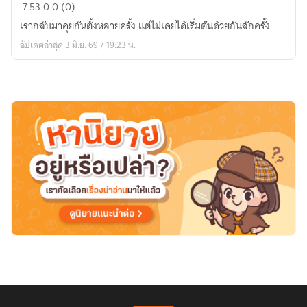
ฉัน
7
53
0
0 (0)
เก็บ
เรากลับมาคุยกันตั้งหลายครั้ง แต่ไม่เคยได้เริ่มต้นด้วยกันสักครั้ง
เธอ
อัปเดตล่าสุด 3 มิ.ย. 69 / 19:23 น.
ไว้
ใน
โกลเด้
นอาวร์