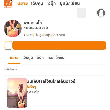
ข้ามไปยังเนื้อหาหลัก
นิยาย
เว็บตูน
อีบุ๊ก
มุมนักเขียน
ธารดาวไถ
@ipumpuieungeiei
1
นิยาย
0
เว็บตูน
0
อีบุ๊ก
0
คนติดตาม
นิยาย
เว็บตูน
อีบุ๊ก
คอลเล็กชัน
นามปากกา
ฉันเก็บเธอไว้ในโกลเด้นอาวร์
รักอื่นๆ
ธารดาวไถ