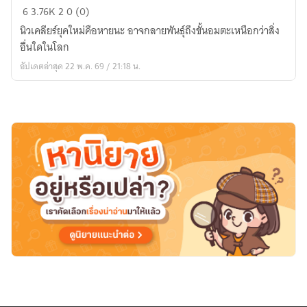
GODZILLA
6
3.76K
2
0 (0)
THE
นิวเคลียร์ยุคใหม่คือหายนะ อาจกลายพันธ์ุถึงขั้นอมตะเหนือกว่าสิ่ง
RETALIATION
อื่นใดในโลก
(
อัปเดตล่าสุด 22 พ.ค. 69 / 21:18 น.
ゴ
ジ
ラ
の
報
復)ก๊อ
ต
ซิ
ลล่า
มหันตภัย
อสูร
ผงาด
ญี่
ปุ่น