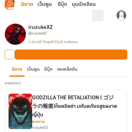
ข้ามไปยังเนื้อหาหลัก
นิยาย
เว็บตูน
อีบุ๊ก
มุมนักเขียน
iruzukeXZ
@iruzukeXZ
1
นิยาย
0
เว็บตูน
0
อีบุ๊ก
2
คนติดตาม
นิยาย
เว็บตูน
อีบุ๊ก
คอลเล็กชัน
นามปากกา
GODZILLA THE RETALIATION ( ゴジ
ラの報復)ก๊อตซิลล่า มหันตภัยอสูรผงาด
ญี่ปุ่น
สงคราม
iruzukeXZ