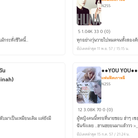
N2SS
[4EXO]
5
1.04K
33
0 (0)
2HEARTS
กระทั่งชีวิตนี้..
ทุกอย่างวุ่นวายไปหมดจนทั้งสองต้
it's
อัปเดตล่าสุด 11 พ.ย. 57 / 15:15 น.
over
หัวใจ
นี้
ัน
หยุด
แฟนฟิคเกาหลี
inah)
ที่
N2SS
เธอ
●●YOU
12
3.08K
70
0 (0)
YOU●●
ลับมาเป็นเหมือนเดิม แต่ยังมี
ผู้หญิงคนนี้หรอที่นายชอบ ฮ่าๆ เ
[HYUNA×LUHAN]
ฉันจังเลย ..ฮานฮยอนมาแล้ววว >
{4MINUTE,EXO}
อัปเดตล่าสุด 15 ก.ค. 57 / 21:24 น.