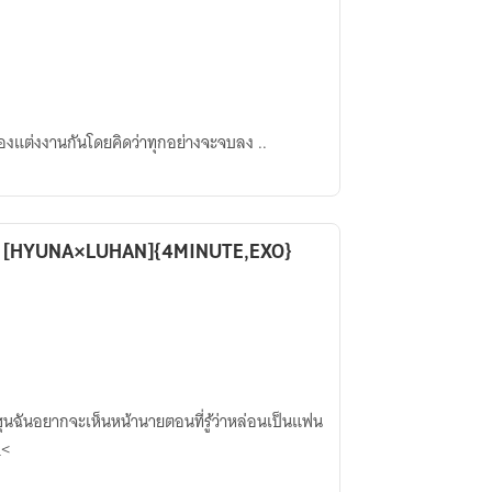
องแต่งงานกันโดยคิดว่าทุกอย่างจะจบลง ..
●●YOU YOU●● [HYUNA×LUHAN]{4MINUTE,EXO}
ซฮุนฉันอยากจะเห็นหน้านายตอนที่รู้ว่าหล่อนเป็นแฟน
_<