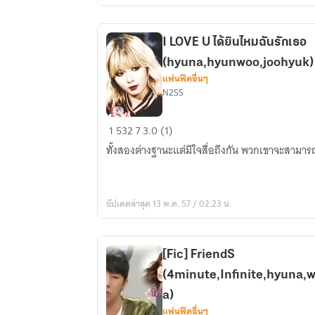
(hyuna,sehun,chanyeol,minah)
I LOVE U ได้ยินไหมฉันรักเธอ
(hyuna,hyunwoo,joohyuk)
แฟนฟิคอื่นๆ
N2SS
I
1
532
7
3.0 (1)
LOVE
ทั้งสองต่างฐานะแต่มีใจสื่อถึงกัน พวกเขาจะสามารถ
U
ได้ยิน
ไหม
อัปเดตล่าสุด 13 พ.ค. 57 / 02:23 น.
ฉัน
รัก
เธอ
[Fic] FriendS
(hyuna,hyunwoo,joohyuk)
(4minute,Infinite,hyuna
a)
แฟนฟิคอื่นๆ