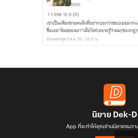
N2SS
[Fic]
1
1.59K
15
0 (0)
FriendS
เขาเป็นเพียงชายคนนึงที่อยากบอกว่าชอบเธอมากแ
(4minute,Infinite,hyuna,woohyun,sung
ชื่อเธอ"คิมฮยอนอา"เมื่อไหร่เธอจะรู้ว่าผม(ซองกยู
อัปเดตล่าสุด 6 ส.ค. 56 / 22:21 น.
นิยาย Dek-D
App ที่จะทำให้คุณอ่านนิยายจนวาง