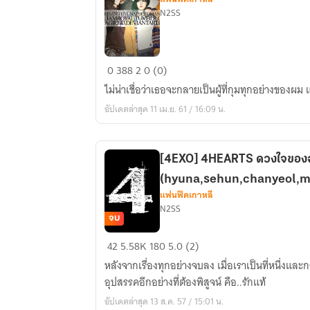
N2SS
[FANFIC]
0
388
2
0 (0)
She
ไม่น่าเชื่อว่าเธอจะกลายเป็นผู้ที่กุมทุกอย่างของผม แม้
is
อัปเดตล่าสุด 11 เม.ย. 61 / 16:09 น.
Mine
(KrisxHyunaxEXO)
[4EXO] 4HEARTS ดวงใจของฉ
(hyuna,sehun,chanyeol,m
แฟนฟิคเกาหลี
N2SS
จบ
[4EXO]
42
5.58K
180
5.0 (2)
4HEARTS
หลังจากเรื่องทุกอย่างจบลง เมื่อเราเป็นที่หนึ่งและก
ดวงใจ
อุปสรรคอีกอย่างที่ต้องพิสูจน์ คือ..รักแท้
ของ
อัปเดตล่าสุด 13 ส.ค. 57 / 15:01 น.
ฉัน