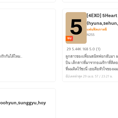
[4EXO] 5Heart
(hyuna,sehun
แฟนฟิคเกาหลี
N2SS
จบ
[4EXO]
29
5.44K
168
5.0 (1)
5Heart
รักกันได้ไหม..
ลูกสาวของเพื่อนสนิทพ่อกลับมา ผ
ดวงใจ
บิน เด็กสาวที่มาจากอเมริกาที่ติ
ของ
ที่ผมคิดไว้ซะนี่ เธอคือหัวใจของผม
เธอ
อัปเดตล่าสุด 29 เม.ย. 57 / 23:21 น.
(hyuna,sehun,4minute,exo
,woohyun,sunggyu,hoy