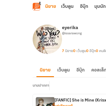
ข้ามไปยังเนื้อหาหลัก
นิยาย
เว็บตูน
อีบุ๊ก
มุมนัก
eyerika
@issarawong
7
นิยาย
0
เว็บตูน
0
อีบุ๊ก
0
คนต
นิยาย
เว็บตูน
อีบุ๊ก
คอลเล็ก
นามปากกา
[FANFIC] She is Mine (Kri
แฟนฟิคเกาหลี