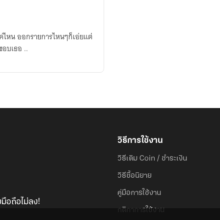
ค่ไหน ออกรายการไหนๆก็เอ่ยแต่
gyu,hoya)
)ชอบเธอ ..
วิธีการใช้งาน
วิธีเติม Coin / ชำระเงิน
วิธีซื้อนิยาย
คู่มือการใช้งาน
มือถือไม่ลง!
กติกาการใช้งาน