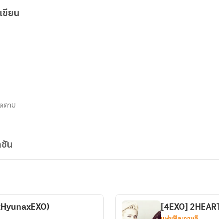
เขียน
ิดตาม
ชัน
sxHyunaxEXO)
[4EXO] 2HEARTS 
แฟนฟิคเกาหลี