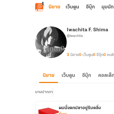
ข้ามไปยังเนื้อหาหลัก
นิยาย
เว็บตูน
อีบุ๊ก
มุมนัก
Iwachita F. Shima
@iwachita
3
นิยาย
0
เว็บตูน
0
อีบุ๊ก
0
คนต
นิยาย
เว็บตูน
อีบุ๊ก
คอลเล็ก
นามปากกา
ผมนั่งตกปลาอยู่ริมตลิ่ง
หักมุม