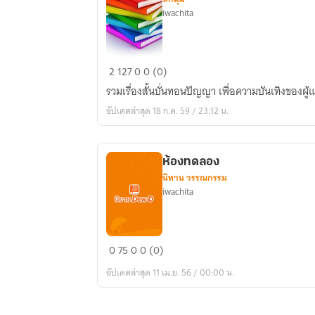
iwachita
ผม
2
127
0
0 (0)
นั่ง
รวมเรื่องสั้นบั่นทอนปัญญา เพื่อความบันเทิงของผู้แ
ตก
อัปเดตล่าสุด 18 ก.ค. 59 / 23:12 น.
ปลา
อยู่
ริม
ห้องทดลอง
ตลิ่ง
นิทาน วรรณกรรม
iwachita
ห้อง
0
75
0
0 (0)
ทดลอง
อัปเดตล่าสุด 11 เม.ย. 56 / 00:00 น.