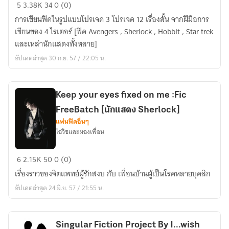
Movies
5
3.38K
34
0 (0)
Fiction
การเขียนฟิคในรูปแบบโปรเจค 3 โปรเจค 12 เรื่องสั้น จากฝีมือการ
Project
เขียนของ 4 ไรเตอร์ [ฟิค Avengers , Sherlock , Hobbit , Star trek
By
และเหล่านักแสดงทั้งหลาย]
I...wish
อัปเดตล่าสุด 30 ก.ย. 57 / 22:05 น.
[Avengers,
Sherlock
yaoi]
Keep your eyes fixed on me :Fic
FreeBatch [นักแสดง Sherlock]
แฟนฟิคอื่นๆ
ไอวิชและผองเพื่อน
Keep
6
2.15K
50
0 (0)
your
เรื่องราวของจิตแพทย์ผู้รักสงบ กับ เพื่อนบ้านผู้เป็นโรคหลายบุคลิก
eyes
อัปเดตล่าสุด 24 มิ.ย. 57 / 21:55 น.
fixed
on
me
Singular Fiction Project By I...wish