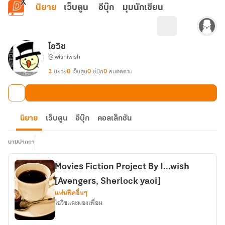
ข้ามไปยังเนื้อหาหลัก
นิยาย
เว็บตูน
อีบุ๊ก
มุมนักเขียน
ไอวิช
@iwishiwish
3
นิยาย
0
เว็บตูน
0
อีบุ๊ก
0
คนติดตาม
นิยาย
เว็บตูน
อีบุ๊ก
คอลเล็กชัน
นามปากกา
Movies Fiction Project By I...wish
[Avengers, Sherlock yaoi]
แฟนฟิคอื่นๆ
ไอวิชและผองเพื่อน