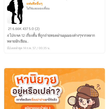
:Fic
แฟนฟิคอื่นๆ
FreeBatch
ไอวิชและผองเพื่อน
[นัก
แสดง
Sherlock]
Singular
21
6.66K
437
5.0 (2)
Fiction
4 โปรเจค 12 เรื่องสั้น ที่ถูกถ่ายทอดผ่านมุมมองต่างๆจากหลาก
Project
หลายนักเขียน..
By
อัปเดตล่าสุด 14 ก.พ. 57 / 00:35 น.
I...wish