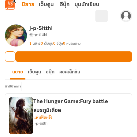
ข้ามไปยังเนื้อหาหลัก
นิยาย
เว็บตูน
อีบุ๊ก
มุมนักเขียน
j-p-Sitthi
@j-p-Sitthi
1
นิยาย
0
เว็บตูน
0
อีบุ๊ก
0
คนติดตาม
นิยาย
เว็บตูน
อีบุ๊ก
คอลเล็กชัน
นามปากกา
The Hunger Game:Fury battle
สมรภูมิเดือด
แฟนฟิคฝรั่ง
j-p-Sitthi