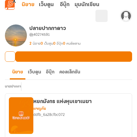
ข้ามไปยังเนื้อหาหลัก
นิยาย
เว็บตูน
อีบุ๊ก
มุมนักเขียน
ปลายปากกาดาว
@j40274591
2
นิยาย
0
เว็บตูน
0
อีบุ๊ก
0
คนติดตาม
นิยาย
เว็บตูน
อีบุ๊ก
คอลเล็กชัน
นามปากกา
หยกมังกร​ แห่งหุบเขาเมฆา
ผจญภัย
ddfb_6a28cfbc072