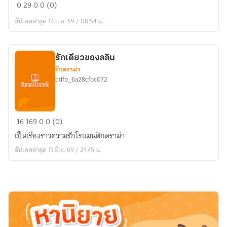
หยก
0
29
0
0 (0)
มังกร​
อัปเดตล่าสุด 14 ก.ค. 69 / 08:54 น.
แห่ง
หุบเขา
เมฆา
รักเดียวของลลิน
รักดราม่า
ddfb_6a28cfbc072
รัก
16
169
0
0 (0)
เดียว
เป็นเรื่องราวความรักโรแมนติกดราม่า
ของ
อัปเดตล่าสุด 11 มิ.ย. 69 / 21:45 น.
ลลิน