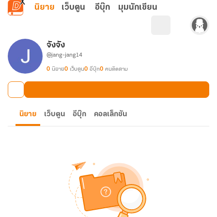
ข้ามไปยังเนื้อหาหลัก
นิยาย
เว็บตูน
อีบุ๊ก
มุมนักเขียน
จังจัง
@jang-jang14
0
นิยาย
0
เว็บตูน
0
อีบุ๊ก
0
คนติดตาม
นิยาย
เว็บตูน
อีบุ๊ก
คอลเล็กชัน