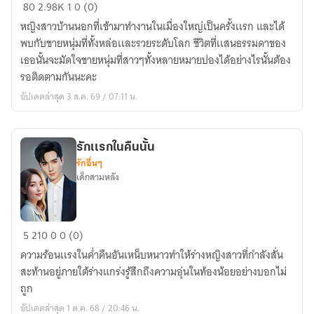
รัก
80
2.98K
1
0 (0)
ป่วน
หญิงสาวบ้านนอกที่เข้ามาทำงานในเมื่องใหญ่เป็นครั้งเเรก และได้
ชวน
พบกับชายหนุ่มที่ทั้งหล่อเเละรวยระดับโลก ชีวิตที่เเสนธรรมดาของ
หลง
เธอนั้นจะมัดใจชายหนุ่มที่สาวๆทั้งหลายหมายปองได้อย่างไรนั้นต้อง
รอติดตามกันนะคะ
อัปเดตล่าสุด 3 ส.ค. 69 / 07:11 น.
รักเเรกในคืนนั้น
รักอื่นๆ
เด็กสามหลัง
รัก
5
210
0
0 (0)
เเรก
ความร้อนเเรงในค่ำคืนอันเหน็บหนาวทำให้ร่างหญิงสาวที่กำลังสั่น
ใน
สะท้านอยู่ภายใต้ร่างแกร่งรู้สึกถึงความอุ่นในท้องน้อยอย่างบอกไม่
คืน
ถูก
นั้น
อัปเดตล่าสุด 1 ต.ค. 68 / 20:46 น.