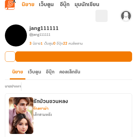
ข้ามไปยังเนื้อหาหลัก
นิยาย
เว็บตูน
อีบุ๊ก
มุมนักเขียน
jang111111
@jang111111
3
นิยาย
1
เว็บตูน
0
อีบุ๊ก
22
คนติดตาม
นิยาย
เว็บตูน
อีบุ๊ก
คอลเล็กชัน
นามปากกา
รักป่วนชวนหลง
รักดราม่า
เด็กสามหลัง