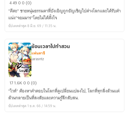
จอม
4
49
0
0 (0)
มาร
''คีตะ" ชายหนุ่มธรรมดาที่บังเอิญถูกอัญเชิญไปต่างโลกและได้รับตำ
มือ
แน่ง"จอมมาร''โดยไม่ได้ตั้งใจ
ใหม่
อัปเดตล่าสุด 8 มิ.ย. 69 / 11:35 น.
กลาย
เป็น
ผู้
ย้อนเวลาไปทำสวน
ยิ่ง
แฟนตาซี
ใหญ่
jarasntz
เพราะ
ความ
เข้าใจ
ย้อน
17
1.6K
0
0 (0)
ผิด
เวลา
"ไวท์" ต้องหาคำตอบในโลกที่ดูเปลี่ยนแปลงไป, โลกที่ทุกสิ่งล้วนแต่
ไป
ล้วนกลายเป็นที่สงสัยและความรู้สึกสับสน.
ทำ
อัปเดตล่าสุด 1 ธ.ค. 66 / 14:59 น.
สวน