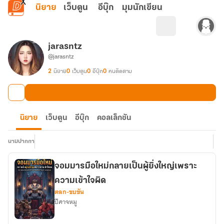
ข้ามไปยังเนื้อหาหลัก
นิยาย
เว็บตูน
อีบุ๊ก
มุมนักเขียน
jarasntz
@jarasntz
2
นิยาย
0
เว็บตูน
0
อีบุ๊ก
0
คนติดตาม
นิยาย
เว็บตูน
อีบุ๊ก
คอลเล็กชัน
นามปากกา
จอมมารมือใหม่กลายเป็นผู้ยิ่งใหญ่เพราะ
ความเข้าใจผิด
ตลก-ขบขัน
ปีศาจหมู