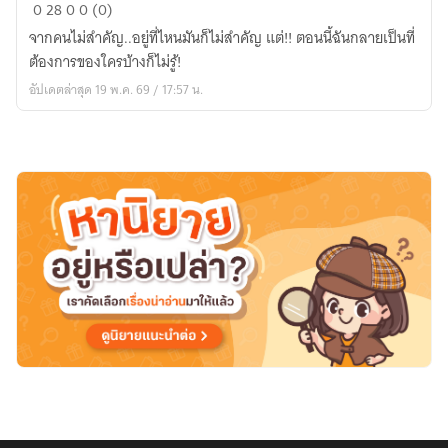
มนุษย์
0
28
0
0 (0)
คน
จากคนไม่สำคัญ..อยู่ที่ไหนมันก็ไม่สำคัญ แต่!! ตอนนี้ฉันกลายเป็นที่
พิเศษ
ต้องการของใครบ้างก็ไม่รู้!
ใน
อัปเดตล่าสุด 19 พ.ค. 69 / 17:57 น.
ดง
พวก
หิว
กระหาย