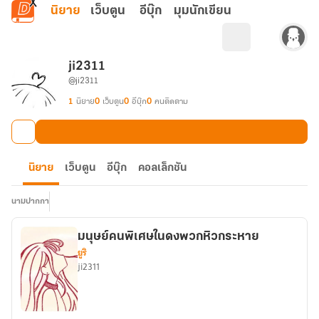
ข้ามไปยังเนื้อหาหลัก
นิยาย
เว็บตูน
อีบุ๊ก
มุมนักเขียน
ji2311
@ji2311
1
นิยาย
0
เว็บตูน
0
อีบุ๊ก
0
คนติดตาม
นิยาย
เว็บตูน
อีบุ๊ก
คอลเล็กชัน
นามปากกา
มนุษย์คนพิเศษในดงพวกหิวกระหาย
ยูริ
ji2311