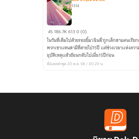
1314
เเม่
45
186.7K
613
0 (0)
เลี้ยง
ในวันที่เต็มไปด้วยรอยยิ้ม'เฉินลี่'ถูกเด็กสามคนเรียกเ
ย้อน
พวกเขาเเทนสามีที่ตายไป15ปี เเต่ช่วงเวลาเเห่งคว
อดีต
อุบัติเหตุเเล้วย้อนกลับไปเมื่อ15ปีก่อน
อัปเดตล่าสุด 20 ต.ค. 68 / 00:20 น.