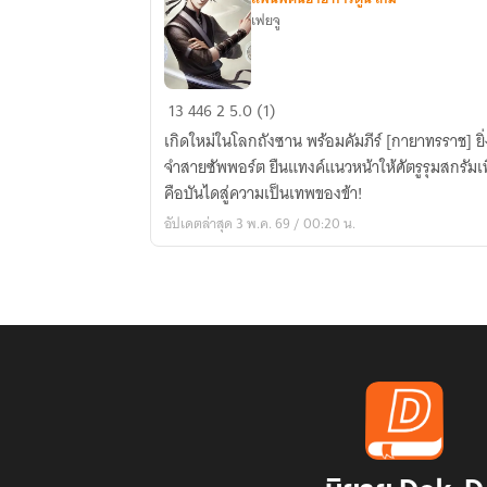
เฟยจู
Douluo:ข้า
13
446
2
5.0 (1)
จะ
เกิดใหม่ในโลกถังซาน พร้อมคัมภีร์ [กายาทรราช] ยิ
พิชิต
จำสายซัพพอร์ต ยืนแทงค์แนวหน้าให้ศัตรูรุมสกรัมเพ
ด้วย
คือบันไดสู่ความเป็นเทพของข้า!
ทักษะ
อัปเดตล่าสุด 3 พ.ค. 69 / 00:20 น.
กา
ยา
ทรราช!