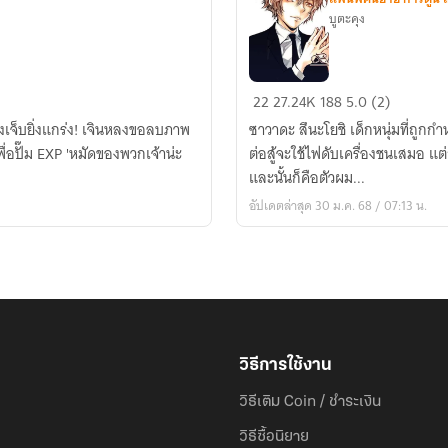
บูตะคุง
[Fic
22
27.24K
188
5.0 (2)
Reborn]
่งเจ็บยิ่งแกร่ง! เจินหลงขอลบภาพ
ซาวาดะ สึนะโยชิ เด็กหนุ่มที่ถูกกำ
ผม
ื่อปั๊ม EXP 'หมัดของพวกเจ้าน่ะ
ต่อสู้จะใช้ไฟดับเครื่องชนเสมอ แต่
คือ
และนั้นก็คือตัวผม...
อีก
อัปเดตล่าสุด 30 ม.ค. 68 / 07:13 น.
ตัว
ตน
ของ
ซา
วาดะ
วิธีการใช้งาน
วิธีเติม Coin / ชำระเงิน
วิธีซื้อนิยาย