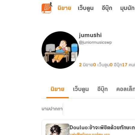
ข้ามไปยังเนื้อหาหลัก
นิยาย
เว็บตูน
อีบุ๊ก
มุมนัก
jumushi
@juniormusicswp
2
นิยาย
0
เว็บตูน
0
อีบุ๊ก
17
คน
นิยาย
เว็บตูน
อีบุ๊ก
คอลเล็ก
นามปากกา
Douluo:ข้าจะพิชิตด้วยทักษะ
แฟนฟิคนิยาย การ์ตูน เกม