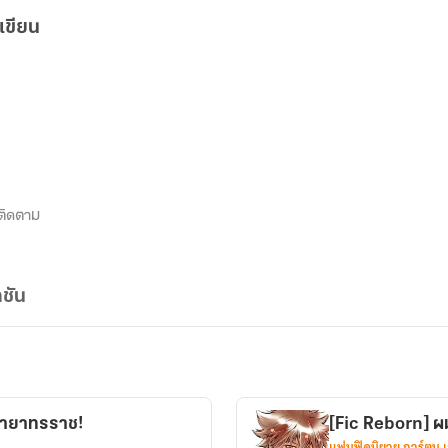
เขียน
ติดตาม
ชัน
กายาทรราช!
[Fic Reborn] ผ
แฟนฟิคนิยาย การ์ตูน 