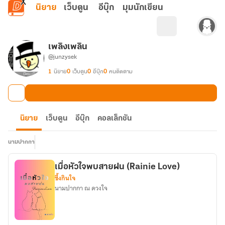
ข้ามไปยังเนื้อหาหลัก
นิยาย
เว็บตูน
อีบุ๊ก
มุมนักเขียน
เพลิงเพลิน
@junzysek
1
นิยาย
0
เว็บตูน
0
อีบุ๊ก
0
คนติดตาม
นิยาย
เว็บตูน
อีบุ๊ก
คอลเล็กชัน
นามปากกา
เมื่อหัวใจพบสายฝน (Rainie Love)
ซึ้งกินใจ
นามปากกา ณ ดวงใจ