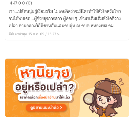
เมื่อ
4
47
0
0 (0)
หัวใจ
เขา...ปลัดหนุ่มผู้เงียบขรึม ไม่เคยคิดว่าจะมีใครทำให้หัวใจหวั่นไหว
พบ
จนได้พบเธอ...ผู้ช่วยธุรการสาว ผู้ค่อย ๆ เข้ามาเติมเต็มหัวใจที่ว่าง
สาย
เปล่า ท่ามกลางวิถีอีสานอันแสนอบอุ่น ณ อบต.หนองพะยอม
ฝน
อัปเดตล่าสุด 15 ก.ค. 69 / 15:27 น.
(Rainie
Love)