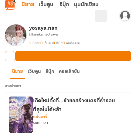
ข้ามไปยังเนื้อหาหลัก
นิยาย
เว็บตูน
อีบุ๊ก
มุมนักเขียน
yosaya.nan
@kamkamyotsaya
1
นิยาย
0
เว็บตูน
0
อีบุ๊ก
0
คนติดตาม
นิยาย
เว็บตูน
อีบุ๊ก
คอลเล็กชัน
นามปากกา
เกิดใหม่ทั้งที่...ข้าขอสร้างนครที่ร่ำรวย
ที่สุดในใต้หล้า
แฟนตาซี
summerr