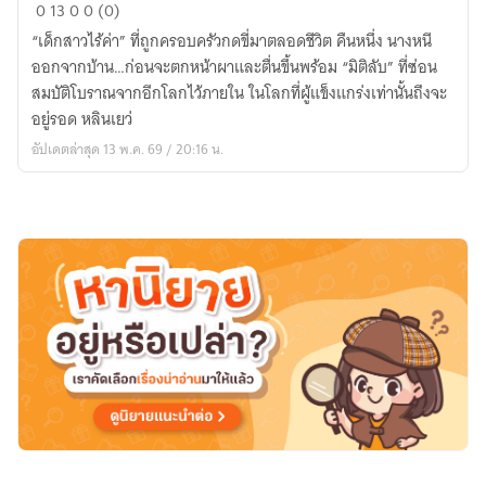
เกิด
0
13
0
0 (0)
ใหม่
“เด็กสาวไร้ค่า” ที่ถูกครอบครัวกดขี่มาตลอดชีวิต คืนหนึ่ง นางหนี
ทั้ง
ออกจากบ้าน…ก่อนจะตกหน้าผาและตื่นขึ้นพร้อม “มิติลับ” ที่ซ่อน
ที่...ข้า
สมบัติโบราณจากอีกโลกไว้ภายใน ในโลกที่ผู้แข็งแกร่งเท่านั้นถึงจะ
ขอ
อยู่รอด หลินเยว่
สร้าง
อัปเดตล่าสุด 13 พ.ค. 69 / 20:16 น.
นคร
ที่
ร่ำรวย
ที่สุด
ใน
ใต้
หล้า