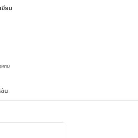
เขียน
ิดตาม
ชัน