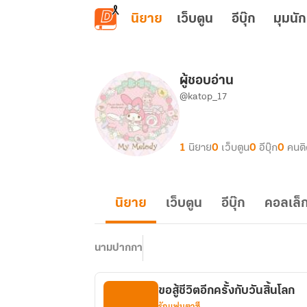
ข้ามไปยังเนื้อหาหลัก
นิยาย
เว็บตูน
อีบุ๊ก
มุมนัก
ผู้ชอบอ่าน
@katop_17
1
นิยาย
0
เว็บตูน
0
อีบุ๊ก
0
คนต
นิยาย
เว็บตูน
อีบุ๊ก
คอลเล็ก
นามปากกา
ขอสู้ชีวิตอีกครั้งกับวันสิ้นโลก
รักแฟนตาซี