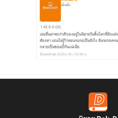
เมิ่งเมิ่ง
ขอ
1
43
0
0 (0)
สู้
เธอตื่นมาพบว่าตัวเองอยู่ในนิยายวันสิ้นโลกที่ยังแต่
ชีวิต
ต้องหา แถมไม่รู้ว่าตอนจบจะเป็นยังไง ฉันจะรอดจนได้
อีก
กลายเป็นซอมบี้กันแน่เนี่ย
ครั้ง
อัปเดตล่าสุด 28 มิ.ย. 69 / 00:40 น.
กับ
วัน
สิ้น
โลก