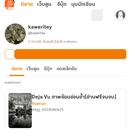
ข้ามไปยังเนื้อหาหลัก
นิยาย
เว็บตูน
อีบุ๊ก
มุมนักเขียน
kaweritey
@kaweritey
1
นิยาย
0
เว็บตูน
0
อีบุ๊ก
0
คนติดตาม
นิยาย
เว็บตูน
อีบุ๊ก
คอลเล็กชัน
นามปากกา
Deja Vu ภาพซ้อนซ่อนช้ำ[อ่านฟรีจนจบ]
รักดราม่า
ddgg_6924b44de25