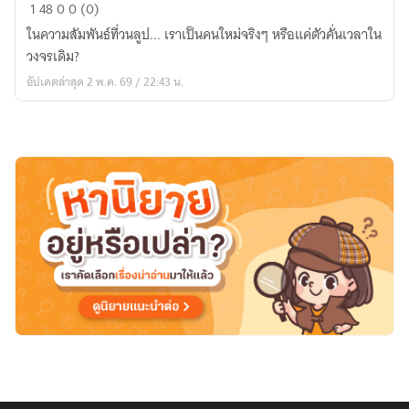
Deja
1
48
0
0 (0)
Vu
ในความสัมพันธ์ที่วนลูป... เราเป็นคนใหม่จริงๆ หรือแค่ตัวคั่นเวลาใน
ภาพ
วงจรเดิม?
ซ้อน
อัปเดตล่าสุด 2 พ.ค. 69 / 22:43 น.
ซ่อน
ช้ำ[อ่าน
ฟรี
จนจบ]