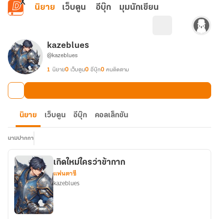
ข้ามไปยังเนื้อหาหลัก
นิยาย
เว็บตูน
อีบุ๊ก
มุมนักเขียน
kazeblues
@kazeblues
1
นิยาย
0
เว็บตูน
0
อีบุ๊ก
0
คนติดตาม
นิยาย
เว็บตูน
อีบุ๊ก
คอลเล็กชัน
นามปากกา
เกิดใหม่ใครว่าข้ากาก
แฟนตาซี
kazeblues