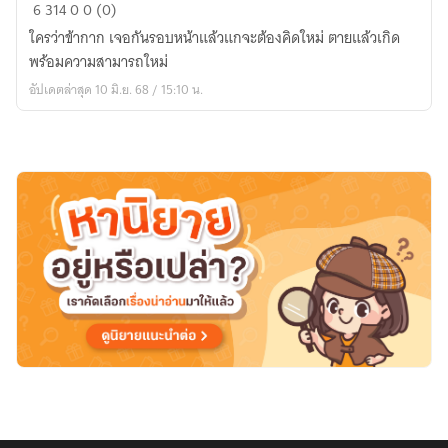
เกิด
6
314
0
0 (0)
ใหม่
ใครว่าข้ากาก เจอกันรอบหน้าแล้วแกจะต้องคิดใหม่ ตายแล้วเกิด
ใคร
พร้อมความสามารถใหม่
ว่า
อัปเดตล่าสุด 10 มิ.ย. 68 / 15:10 น.
ข้า
กาก