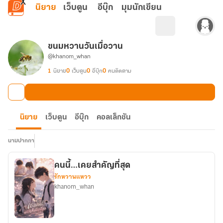
ข้ามไปยังเนื้อหาหลัก
นิยาย
เว็บตูน
อีบุ๊ก
มุมนักเขียน
ขนมหวานวันเมื่อวาน
@khanom_whan
1
นิยาย
0
เว็บตูน
0
อีบุ๊ก
0
คนติดตาม
นิยาย
เว็บตูน
อีบุ๊ก
คอลเล็กชัน
นามปากกา
คนนี้…เคยสำคัญที่สุด
รักหวานแหวว
khanom_whan