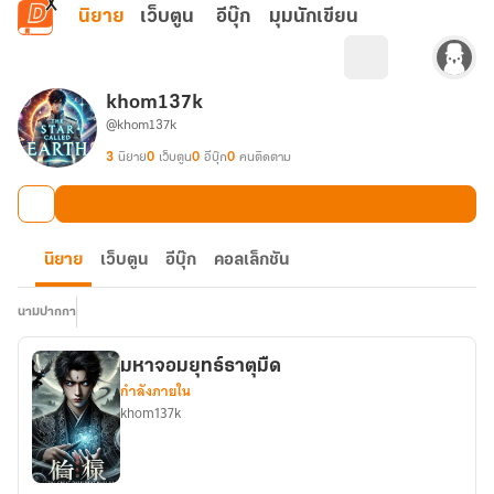
ข้ามไปยังเนื้อหาหลัก
นิยาย
เว็บตูน
อีบุ๊ก
มุมนักเขียน
khom137k
@khom137k
3
นิยาย
0
เว็บตูน
0
อีบุ๊ก
0
คนติดตาม
นิยาย
เว็บตูน
อีบุ๊ก
คอลเล็กชัน
นามปากกา
มหาจอมยุทธ์ธาตุมืด
กำลังภายใน
khom137k