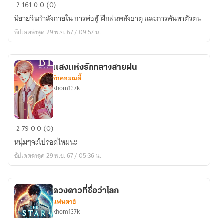
มหา
2
161
0
0 (0)
จอม
นิยายจีนกำลังภายใน การต่อสู้ ฝึกฝนพลังธาตุ และการค้นหาตัวตน
ยุทธ์
อัปเดตล่าสุด 29 พ.ย. 67 / 09:57 น.
ธาตุ
มืด
เเสงเเห่งรักกลางสายฝน
รักคอมเมดี้
khom137k
เเสงเเห่ง
2
79
0
0 (0)
รัก
หนุ่มๆจะไปรอดไหมนะ
กลาง
อัปเดตล่าสุด 29 พ.ย. 67 / 05:36 น.
สาย
ฝน
ดวงดาวที่ชื่อว่าโลก
แฟนตาซี
khom137k