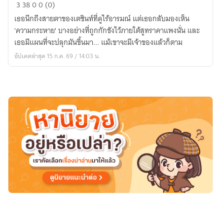
เจ้า
3
38
0
0 (0)
นาย
เธอนึกถึงสายตาของเตชินท์ที่ดูไร้อารมณ์ แต่เธอกลับมองเห็น
คะ
'ความกระหาย' บางอย่างที่ถูกกักขังไว้ภายใต้สูทราคาแพงนั่น และ
ลงโทษ
เธอมีแผนที่จะปลุกมันขึ้นมา... แม้เขาจะมีเจ้าของแล้วก็ตาม
ฉัน
อัปเดตล่าสุด 15 ก.ค. 69 / 14:03 น.
หน่อย