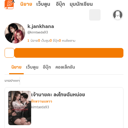
ข้ามไปยังเนื้อหาหลัก
นิยาย
เว็บตูน
อีบุ๊ก
มุมนักเขียน
k.jankhana
@kimtaeda93
1
นิยาย
0
เว็บตูน
0
อีบุ๊ก
0
คนติดตาม
นิยาย
เว็บตูน
อีบุ๊ก
คอลเล็กชัน
นามปากกา
เจ้านายคะ ลงโทษฉันหน่อย
รักหวานแหวว
kimtaeda93