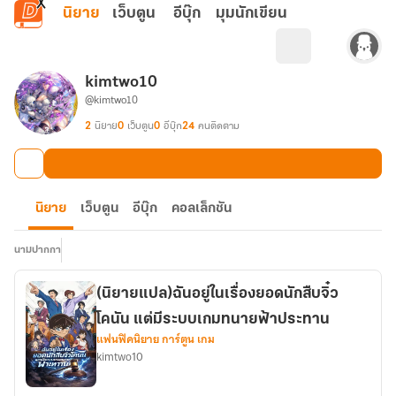
ข้ามไปยังเนื้อหาหลัก
นิยาย
เว็บตูน
อีบุ๊ก
มุมนักเขียน
kimtwo10
@kimtwo10
2
นิยาย
0
เว็บตูน
0
อีบุ๊ก
24
คนติดตาม
นิยาย
เว็บตูน
อีบุ๊ก
คอลเล็กชัน
นามปากกา
(นิยายแปล)ฉันอยู่ในเรื่องยอดนักสืบจิ๋ว
โคนัน แต่มีระบบเกมทนายฟ้าประทาน
แฟนฟิคนิยาย การ์ตูน เกม
kimtwo10