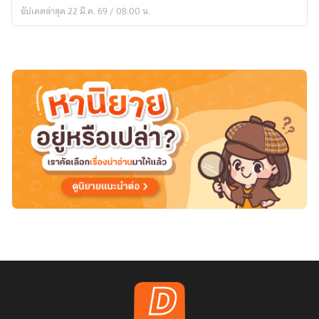
กลืน
อัปเดตล่าสุด 22 มี.ค. 69 / 08:00 น.
กิน