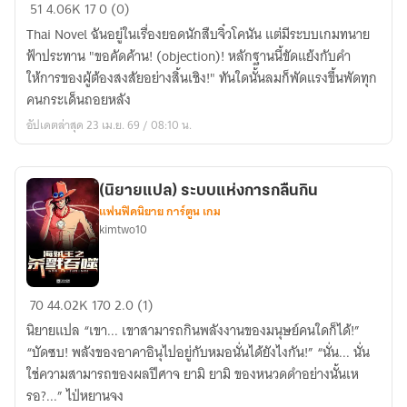
(นิยาย
51
4.06K
17
0 (0)
แปล)ฉัน
Thai Novel ฉันอยู่ในเรื่องยอดนักสืบจิ๋วโคนัน แต่มีระบบเกมทนาย
อยู่
ฟ้าประทาน "ขอคัดค้าน! (objection)! หลักฐานนี้ขัดแย้งกับคำ
ใน
ให้การของผู้ต้องสงสัยอย่างสิ้นเชิง!" ทันใดนั้นลมก็พัดแรงขึ้นพัดทุก
เรื่อง
คนกระเด็นถอยหลัง
ยอด
อัปเดตล่าสุด 23 เม.ย. 69 / 08:10 น.
นักสืบ
จิ๋ว
โคนั
(นิยายแปล) ระบบแห่งการกลืนกิน
น
แฟนฟิคนิยาย การ์ตูน เกม
แต่
kimtwo10
มี
ระบบ
เกม
(นิยาย
70
44.02K
170
2.0 (1)
ทนาย
แปล)
ฟ้า
นิยายแปล “เขา... เขาสามารถกินพลังงานของมนุษย์คนใดก็ได้!”
ระบบ
ประทาน
“บัดซบ! พลังของอาคาอินุไปอยู่กับหมอนั่นได้ยังไงกัน!” “นั่น... นั่น
แห่ง
ใช่ความสามารถของผลปีศาจ ยามิ ยามิ ของหนวดดำอย่างนั้นเห
การ
รอ?...” ไป่หยานจง