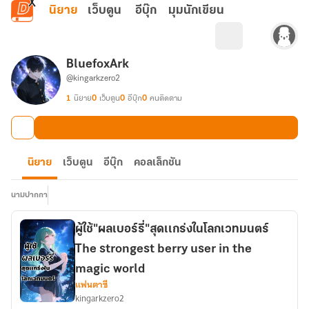
ข้ามไปยังเนื้อหาหลัก
นิยาย
เว็บตูน
อีบุ๊ก
มุมนักเขียน
BluefoxArk
@kingarkzero2
1
นิยาย
0
เว็บตูน
0
อีบุ๊ก
0
คนติดตาม
นิยาย
เว็บตูน
อีบุ๊ก
คอลเล็กชัน
นามปากกา
ผู้ใช้"ผลเบอร์รี่"สุดเเกร่งในโลกเวทมนตร์
The strongest berry user in the
magic world
แฟนตาซี
kingarkzero2