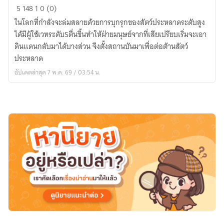
ผู้
5
148
1
0 (0)
ใช้"ผล
ในโลกที่กำลังจะล่มสลายด้วยการบุกรุกของสัตว์ประหลาดระดับสูง
เบอร์
ได้มีผู้ใช้เวทระดับSตื่นขึ้นทำให้ฝ่ายมนุษย์จากที่เสียเปรียบเริ่มจะเอา
รี่"สุด
ดินเเดนกลับมาได้บางส่วน จึงตั้งสถานบันมาเพื่อต่อต้านสัตว์
เเกร่ง
ประหลาด
ใน
อัปเดตล่าสุด 7 พ.ค. 69 / 03:54 น.
โลก
เวทมนตร์
The
strongest
berry
user
in
the
magic
world