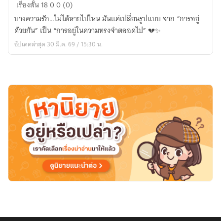
🌙
เรื่องสั้น
18
0
0 (0)
“ถ้า
บางความรัก…ไม่ได้หายไปไหน มันแค่เปลี่ยนรูปแบบ จาก “การอยู่
เรา
ด้วยกัน” เป็น “การอยู่ในความทรงจำตลอดไป” 💔✨
ย้อน
อัปเดตล่าสุด 30 มี.ค. 69 / 15:30 น.
เวลา
กลับ
ไป
ได้
อีก
ครั้ง”