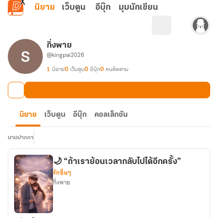
ข้ามไปยังเนื้อหาหลัก
นิยาย
เว็บตูน
อีบุ๊ก
มุมนักเขียน
กิ่งพาย
@kingpai2026
1
นิยาย
0
เว็บตูน
0
อีบุ๊ก
0
คนติดตาม
นิยาย
เว็บตูน
อีบุ๊ก
คอลเล็กชัน
นามปากกา
🌙 “ถ้าเราย้อนเวลากลับไปได้อีกครั้ง”
รักอื่นๆ
กิ่งพาย