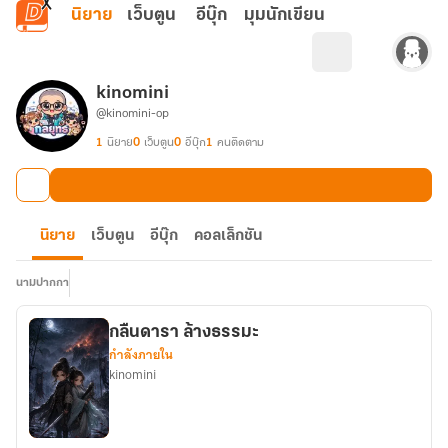
ข้ามไปยังเนื้อหาหลัก
นิยาย
เว็บตูน
อีบุ๊ก
มุมนักเขียน
kinomini
@kinomini-op
1
นิยาย
0
เว็บตูน
0
อีบุ๊ก
1
คนติดตาม
นิยาย
เว็บตูน
อีบุ๊ก
คอลเล็กชัน
นามปากกา
กลืนดารา ล้างธรรมะ
กำลังภายใน
kinomini