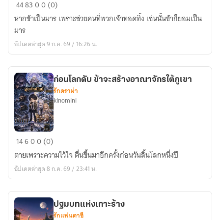
กลืน
44
83
0
0 (0)
ดารา
หากข้าเป็นมาร เพราะช่วยคนที่พวกเจ้าทอดทิ้ง เช่นนั้นข้าก็ยอมเป็น
ล้าง
มาร
ธรรมะ
อัปเดตล่าสุด 9 ก.ค. 69 / 16:26 น.
ก่อนโลกดับ ข้าจะสร้างอาณาจักรใต้ภูเขา
รักดราม่า
kinomini
ก่อน
14
6
0
0 (0)
โลก
ตายเพราะความไว้ใจ ตื่นขึ้นมาอีกครั้งก่อนวันสิ้นโลกหนึ่งปี
ดับ
อัปเดตล่าสุด 8 ก.ค. 69 / 23:41 น.
ข้า
จะ
สร้าง
ปฐมบทแห่งเกาะร้าง
อาณาจักร
รักแฟนตาซี