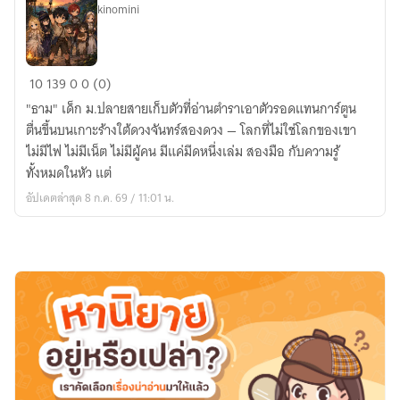
ใต้
kinomini
ภูเขา
ปฐม
10
139
0
0 (0)
บท
"ธาม" เด็ก ม.ปลายสายเก็บตัวที่อ่านตำราเอาตัวรอดแทนการ์ตูน
แห่ง
ตื่นขึ้นบนเกาะร้างใต้ดวงจันทร์สองดวง — โลกที่ไม่ใช่โลกของเขา
เกาะ
ไม่มีไฟ ไม่มีเน็ต ไม่มีผู้คน มีแค่มีดหนึ่งเล่ม สองมือ กับความรู้
ร้าง
ทั้งหมดในหัว แต่
อัปเดตล่าสุด 8 ก.ค. 69 / 11:01 น.