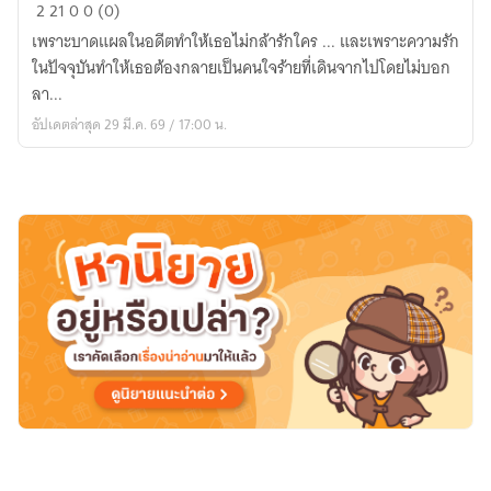
ใน
2
21
0
0 (0)
วัน
เพราะบาดแผลในอดีตทำให้เธอไม่กล้ารักใคร ... และเพราะความรัก
ที่
ในปัจจุบันทำให้เธอต้องกลายเป็นคนใจร้ายที่เดินจากไปโดยไม่บอก
พายุ
ลา...
ผ่าน
อัปเดตล่าสุด 29 มี.ค. 69 / 17:00 น.
พ้น