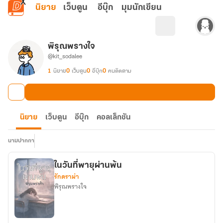
ข้ามไปยังเนื้อหาหลัก
นิยาย
เว็บตูน
อีบุ๊ก
มุมนักเขียน
พิรุณพรางใจ
@kit_sodalee
1
นิยาย
0
เว็บตูน
0
อีบุ๊ก
0
คนติดตาม
นิยาย
เว็บตูน
อีบุ๊ก
คอลเล็กชัน
นามปากกา
ในวันที่พายุผ่านพ้น
รักดราม่า
พิรุณพรางใจ