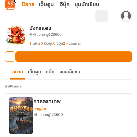
ข้ามไปยังเนื้อหาหลัก
นิยาย
เว็บตูน
อีบุ๊ก
มุมนักเขียน
มังกรแดง
@kittiphong123600
1
นิยาย
0
เว็บตูน
0
อีบุ๊ก
2
คนติดตาม
นิยาย
เว็บตูน
อีบุ๊ก
คอลเล็กชัน
นามปากกา
ศาสตราเทพ
ผจญภัย
kittiphong123600