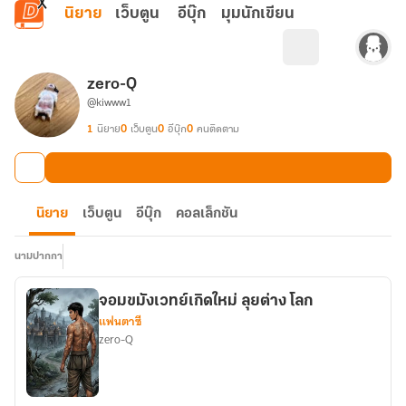
ข้ามไปยังเนื้อหาหลัก
นิยาย
เว็บตูน
อีบุ๊ก
มุมนักเขียน
zero-Q
@kiwww1
1
นิยาย
0
เว็บตูน
0
อีบุ๊ก
0
คนติดตาม
นิยาย
เว็บตูน
อีบุ๊ก
คอลเล็กชัน
นามปากกา
จอมขมังเวทย์เกิดใหม่ ลุยต่าง โลก
แฟนตาซี
zero-Q