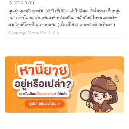
จอม
8
103
0
0 (0)
ขมัง
คุณปู่จอมขมังเวทย์วัย 82 ปี เสียชีวิตแล้วไปลืมตาตื่นในร่าง เด็กหนุ่ม
เวทย์
กลางต่างโลกดาร์กแฟนตาซี พร้อมกับลายสักยันต์ โบราณและวิชา
เกิด
มวยไทยที่โลกนี้ไม่เคยพบเจอ (เรื่องนี้ใช้ ai เกลาคำเรียบเรียงคำ)
ใหม่
อัปเดตล่าสุด 23 พ.ค. 69 / 12:40 น.
ลุย
ต่าง
โลก