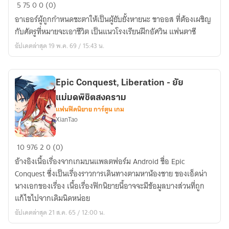
CHAOS
5
75
0
0 (0)
-
อาเธอร์ผู้ถูกกำหนดชะตาให้เป็นผู้ยับยั้งหายนะ ชาออส ที่ต้องเผชิญ
หายนะ
กับศัตรูที่หมายจะเอาชีวิต เป็นแนวโรงเรียนฝึกอัศวิน แฟนตาซี
วัน
อัปเดตล่าสุด 19 พ.ค. 69 / 15:43 น.
พิพากษา
Epic Conquest, Liberation - ยัย
แม่มดพิชิตสงคราม
แฟนฟิคนิยาย การ์ตูน เกม
XianTao
Epic
10
976
2
0 (0)
Conquest,
อ้างอิงเนื้อเรื่องจากเกมบนแพลตฟอร์ม Android ชื่อ Epic
Liberation
Conquest ซึ่งเป็นเรื่องราวการเดินทางตามหาน้องชาย ของเอ็ดน่า
-
นางเอกของเรื่อง เนื้อเรื่องฟิกนิยายนี้อาจจะมีข้อมูลบางส่วนที่ถูก
ยัย
แก้ไขไปจากเดิมนิดหน่อย
แม่มด
อัปเดตล่าสุด 21 ส.ค. 65 / 12:00 น.
พิชิต