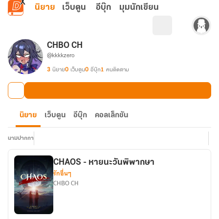
ข้ามไปยังเนื้อหาหลัก
นิยาย
เว็บตูน
อีบุ๊ก
มุมนักเขียน
CHBO CH
@kkkkzero
3
นิยาย
0
เว็บตูน
0
อีบุ๊ก
1
คนติดตาม
นิยาย
เว็บตูน
อีบุ๊ก
คอลเล็กชัน
นามปากกา
CHAOS - หายนะวันพิพากษา
รักอื่นๆ
CHBO CH