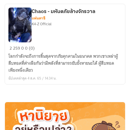
สงคราม
Chaos - มหันตภัยล้างจักรวาล
แฟนตาซี
K4-Z​ Official​
Chaos
2
259
0
0 (0)
-
โลกกำลังจะถึงการสิ้นสุดจากภัยคุกคามในอนาคต พวกเขาเหล่าผู้
มหันตภัย
สืบทอดที่ต่างลือกันว่ามีพลังที่สามารถยับยั้งหายนะได้ ผู้สืบทอด
ล้าง
เพียงหนึ่งเดียว
จักรวาล
อัปเดตล่าสุด 4 ส.ค. 65 / 14:34 น.