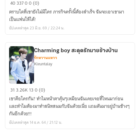
(Ebook)
40
337
0
0 (0)
Encore
ตราบใดที่เขายังไม่มีใคร ภารกิจครั้งนี้ต้องสำเร็จ ฉันจะเอาเขามา
to
เป็นแฟนให้ได้!
you
อัปเดตล่าสุด 23 มิ.ย. 69 / 22:24 น.
กลับ
มา
อีก
Charming boy สะดุดรักนายข้างบ้าน
ครั้ง
รักหวานแหวว
เพื่อ
Kleuntalay
บอก
รัก
เธอ
Charming
31
3.26K
13
0 (0)
boy
เขาคือใครกัน? ทำไมหน้าตาคุ้นๆเหมือนฉันเคยเจอที่ไหนมาก่อน
สะดุด
และทำไมต้องมาทำสนิทสนมกับฉันด้วยเนี่ย แถมดันมาอยู่บ้านข้างๆ
รัก
กันอีกด้วย!!!
นาย
อัปเดตล่าสุด 14 ธ.ค. 64 / 21:12 น.
ข้าง
บ้าน