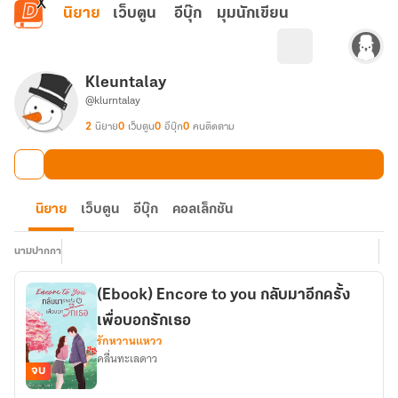
ข้ามไปยังเนื้อหาหลัก
นิยาย
เว็บตูน
อีบุ๊ก
มุมนักเขียน
Kleuntalay
@klurntalay
2
นิยาย
0
เว็บตูน
0
อีบุ๊ก
0
คนติดตาม
นิยาย
เว็บตูน
อีบุ๊ก
คอลเล็กชัน
นามปากกา
(Ebook) Encore to you กลับมาอีกครั้ง
เพื่อบอกรักเธอ
รักหวานแหวว
คลื่นทะเลดาว
จบ