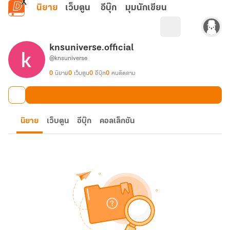
ข้ามไปยังเนื้อหาหลัก
นิยาย
เว็บตูน
อีบุ๊ก
มุมนักเขียน
knsuniverse.official
@knsuniverse
0
นิยาย
0
เว็บตูน
0
อีบุ๊ก
0
คนติดตาม
นิยาย
เว็บตูน
อีบุ๊ก
คอลเล็กชัน