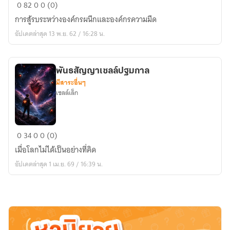
ผนึก
0
82
0
0 (0)
พลัง
การสู้รบระหว่างองค์กรผนึกและองค์กรความมืด
ความ
อัปเดตล่าสุด 13 พ.ย. 62 / 16:28 น.
มืด
พันธสัญญาเซลล์ปฐมกาล
มีสาระอื่นๆ
เซลล์เล็ก
พันธ
0
34
0
0 (0)
สัญญา
เมื่อโลกไม่ได้เป็นอย่างที่คิด
เซลล์
อัปเดตล่าสุด 1 เม.ย. 69 / 16:39 น.
ปฐม
กาล