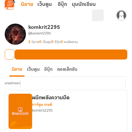
ข้ามไปยังเนื้อหาหลัก
นิยาย
เว็บตูน
อีบุ๊ก
มุมนักเขียน
komkrit2295
@komkrit2295
2
นิยาย
0
เว็บตูน
0
อีบุ๊ก
0
คนติดตาม
นิยาย
เว็บตูน
อีบุ๊ก
คอลเล็กชัน
นามปากกา
ผนึกพลังความมืด
การ์ตูน เกมส์
komkrit2295