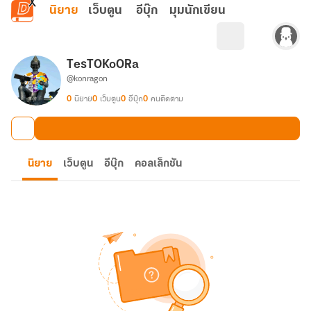
ข้ามไปยังเนื้อหาหลัก
นิยาย
เว็บตูน
อีบุ๊ก
มุมนักเขียน
TesTOKoORa
@konragon
0
นิยาย
0
เว็บตูน
0
อีบุ๊ก
0
คนติดตาม
นิยาย
เว็บตูน
อีบุ๊ก
คอลเล็กชัน