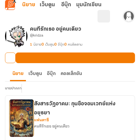
ข้ามไปยังเนื้อหาหลัก
นิยาย
เว็บตูน
อีบุ๊ก
มุมนักเขียน
คนทีรักเธอ อยู่คนเดียว
@kridza
1
นิยาย
0
เว็บตูน
0
อีบุ๊ก
0
คนติดตาม
นิยาย
เว็บตูน
อีบุ๊ก
คอลเล็กชัน
นามปากกา
สังสารวัฏอาคม: กุนซือจอมเวทย์แห่ง
อยุธยา
แฟนตาซี
คนทีรักเธอ อยู่คนเดียว