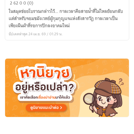
สังสารวัฏ
2
62
0
0 (0)
อาคม:
ในสมุดข่อยโบราณกล่าวไว้... กาลเวลาคือสายน้ำที่ไม่ไหลย้อนกลับ
กุนซือ
แต่สำหรับจอมขมังเวทย์ผู้กุมกุญแจแห่งสังสารวัฏ กาลเวลาเป็น
จอม
เพียงผืนผ้าที่รอการปักลงอาคมใหม่
เวทย์
อัปเดตล่าสุด 24 เม.ย. 69 / 01:29 น.
แห่ง
อยุธยา