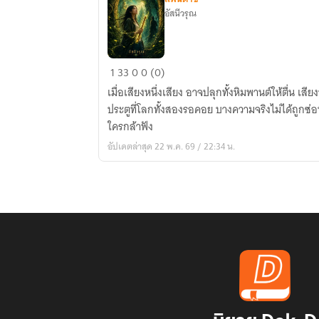
อัสนีวรุณ
เสียง
1
33
0
0 (0)
สัจจะ
เมื่อเสียงหนึ่งเสียง อาจปลุกทั้งหิมพานต์ให้ตื่น เสียงของเธอไม่ใช่พรสวรรค์ แต่คือ
ไตร
ประตูที่โลกทั้งสองรอคอย บางความจริงไม่ได้ถูกซ่อนไว้ในคำพูด แต่อยู่ในเสียงที่ไม่มี
ภาค
ใครกล้าฟัง
แห่ง
อัปเดตล่าสุด 22 พ.ค. 69 / 22:34 น.
เสียง
และ
หิมพานต์