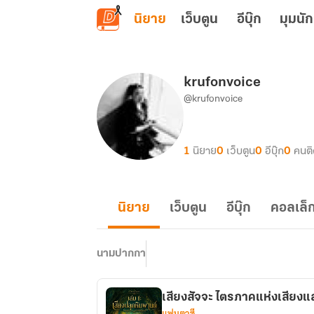
ข้ามไปยังเนื้อหาหลัก
นิยาย
เว็บตูน
อีบุ๊ก
มุมนัก
krufonvoice
@krufonvoice
1
นิยาย
0
เว็บตูน
0
อีบุ๊ก
0
คนต
นิยาย
เว็บตูน
อีบุ๊ก
คอลเล็ก
นามปากกา
เสียงสัจจะ ไตรภาคแห่งเส
แฟนตาซี