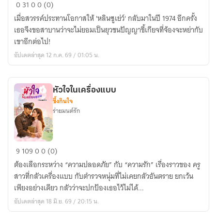
ลิขิต
0
31
0
0 (0)
รัก
เมื่อสวรรค์ประทานโอกาสให้ 'หลินซูเย่ว์' กลับมาในปี 1974 อีกครั้ง
ข้าม
เธอจึงขอสาบานว่าจะไม่ยอมเป็นยุวชนปัญญาขี้เกียจที่จ้องจะหย่ากับ
กาล
เขาอีกต่อไป!
เวลา
อัปเดตล่าสุด 12 ก.ค. 69 / 01:05 น.
ยุวชน
ปัญญา
ตัว
หัวใจในเครื่องแบบ
ร้าย
ซึ้งกินใจ
กับ
ร่ายมนต์รัก
พัน
ตรี
หนุ่ม
หัวใจ
9
109
0
0 (0)
ยอด
ใน
รัก
ต้องเลือกระหว่าง “ความปลอดภัย” กับ “ความรัก” เรื่องราวของ ครู
เครื่อง
สาวที่กลัวเครื่องแบบ กับตำรวจหนุ่มที่ไม่เคยกลัวอันตราย ยกเว้น
แบบ
เพียงอย่างเดียว กลัวว่าจะปกป้องเธอไว้ไม่ได้...
อัปเดตล่าสุด 18 มิ.ย. 69 / 20:15 น.