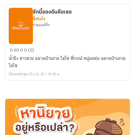
รักนี้ของฉันคือเธอ
ซึ้งกินใจ
ร่ายมนต์รัก
รัก
0
60
0
0 (0)
นี้
น้ำอิง สาวสวย ฉลาดบ้านรวย ไฮโซ พี่กรณ์ หนุ่มหล่อ ฉลาดบ้านรวย
ของ
ไฮโซ
ฉัน
อัปเดตล่าสุด 25 ก.ย. 61 / 19:18 น.
คือ
เธอ