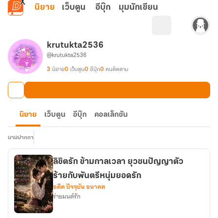
ข้ามไปยังเนื้อหาหลัก
นิยาย
เว็บตูน
อีบุ๊ก
มุมนักเขียน
krutukta2536
@krutukta2536
3
นิยาย
0
เว็บตูน
0
อีบุ๊ก
0
คนติดตาม
นิยาย
เว็บตูน
อีบุ๊ก
คอลเล็กชัน
นามปากกา
ลิขิตรัก ข้ามกาลเวลา ยุวชนปัญญาตัว
ร้ายกับพันตรีหนุ่มยอดรัก
อดีต ปัจจุบัน อนาคต
ร่ายมนต์รัก