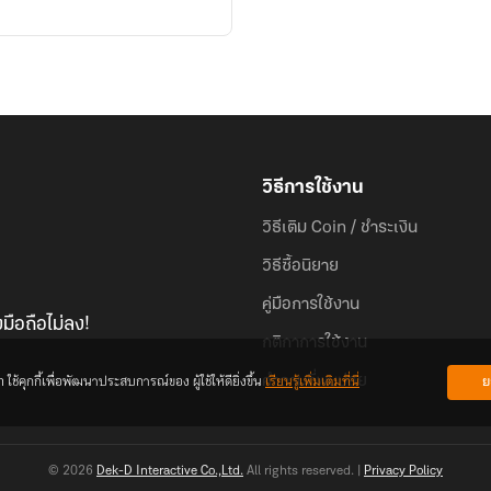
วิธีการใช้งาน
วิธีเติม Coin / ชำระเงิน
วิธีซื้อนิยาย
คู่มือการใช้งาน
มือถือไม่ลง!
กติกาการใช้งาน
้คุกกี้เพื่อพัฒนาประสบการณ์ของ ผู้ใช้ให้ดียิ่งขึ้น
เรียนรู้เพิ่มเติมที่นี่
ย
คำถามที่พบบ่อย
© 2026
Dek-D Interactive Co.,Ltd.
All rights reserved. |
Privacy Policy