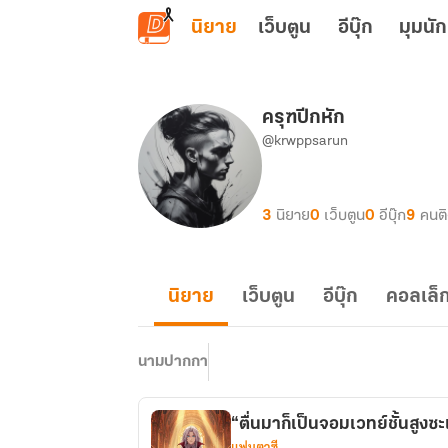
ข้ามไปยังเนื้อหาหลัก
นิยาย
เว็บตูน
อีบุ๊ก
มุมนัก
ครุฑปีกหัก
@krwppsarun
3
นิยาย
0
เว็บตูน
0
อีบุ๊ก
9
คนต
นิยาย
เว็บตูน
อีบุ๊ก
คอลเล็ก
นามปากกา
“ตื่นมาก็เป็นจอมเวทย์ชั้นสูงซะ
แฟนตาซี