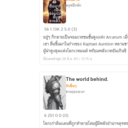
ครุฑปีกหัก
“ตื่น
56
1.13K
2
5.0 (3)
มา
อยู่ๆ ก็กลายเป็นจอมเวทชนชั้นสูงแห่ง Arcanum เมื่
ก็
เขา ตื่นขึ้นมาในร่างของ Raphael Aurelion หลาน
เป็น
ผู้นำสูงสุดแห่งโลกเวทมนต์ พร้อมพลังเวทอันเกินขี
จอม
อัปเดตล่าสุด 26 มิ.ย. 69 / 12:15 น.
เวทย์
ชั้น
สูง
The world behind.
ซะ
รักอื่นๆ
แล้ว”
krwppsarun
The
6
251
0
0 (0)
world
โลกเก่าดินแดนที่ถูกทำลายโดยผู้มีพลังอำนาจดุจพร
behind.