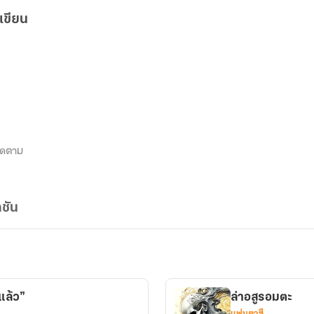
เขียน
ิดตาม
ชัน
แล้ว”
ล่าอสูรอมตะ
แฟนตาซี