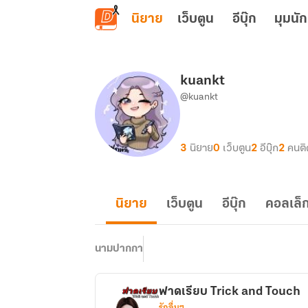
ข้ามไปยังเนื้อหาหลัก
นิยาย
เว็บตูน
อีบุ๊ก
มุมนัก
kuankt
@kuankt
3
นิยาย
0
เว็บตูน
2
อีบุ๊ก
2
คนต
นิยาย
เว็บตูน
อีบุ๊ก
คอลเล็ก
นามปากกา
ฟาดเรียบ Trick and Touch
รักอื่นๆ