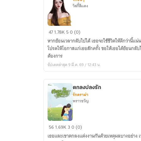
วิสกี้สีแดง
ฟาด
47
1.78K
5
0 (0)
เรียบ
หากย้อนเวลากลับไปได้ เธอจะใช้ชีวิตให้ดีกว่านี้แน่นอน
Trick
โปรดให้โอกาสแก่เธอสักครั้ง ขอให้เธอได้ย้อนกลับไป
and
ต้องการ
Touch
อัปเดตล่าสุด 9 มี.ค. 69 / 12:43 น.
ตกลงปลงรัก
รักดราม่า
พราวขวัญ
ตกลง
56
1.69K
3
0 (0)
ปลง
เธอและเขาตกลงแต่งงานกันด้วยเหตุผลบางอย่าง เขา... ผู้ชายเงียบขรึม กับ เธอ... ผู้
รัก