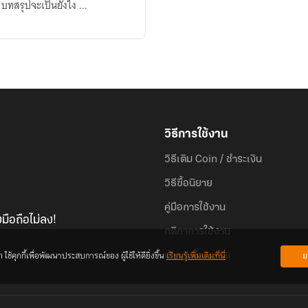
งาน ... สุดท้ายแล้ว บทสรุปจะเป็นยังไง ...
วิธีการใช้งาน
วิธีเติม Coin / ชำระเงิน
วิธีซื้อนิยาย
คู่มือการใช้งาน
มือถือไม่ลง!
กติกาการใช้งาน
้คุกกี้เพื่อพัฒนาประสบการณ์ของ ผู้ใช้ให้ดียิ่งขึ้น
เรียนรู้เพิ่มเติมที่นี่
ย
คำถามที่พบบ่อย