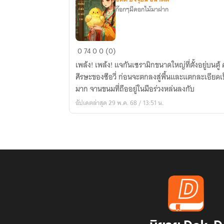
ก๊อกๆมีดอกไม้มาฝาก
เกิด
0
74
0
0 (0)
ใหม่
เพล้ง! เพล้ง! แจกันเซรามิกขนาดใหญ่ที่ตั้งอยู่บนต
เริ่ม
ศีรษะของซีอวี่ ก่อนจะตกลงสู่พื้นและแตกละเอียดเป็
ต้น
มาก จานขนมที่ถืออยู่ในมือร่วงหล่นลงกับ
ด้วย
อัปเดตล่าสุด 29 พ.ค. 68 / 13:51 น.
นิ้ว
ทอง