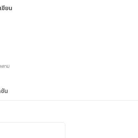
เขียน
ิดตาม
ชัน