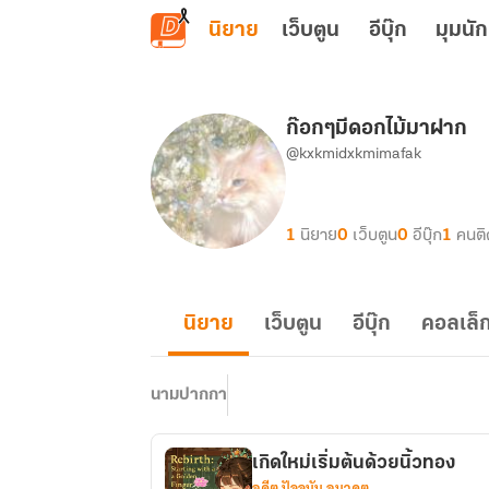
ข้ามไปยังเนื้อหาหลัก
นิยาย
เว็บตูน
อีบุ๊ก
มุมนัก
ก๊อกๆมีดอกไม้มาฝาก
@kxkmidxkmimafak
1
นิยาย
0
เว็บตูน
0
อีบุ๊ก
1
คนต
นิยาย
เว็บตูน
อีบุ๊ก
คอลเล็ก
นามปากกา
เกิดใหม่เริ่มต้นด้วยนิ้วทอง
อดีต ปัจจุบัน อนาคต