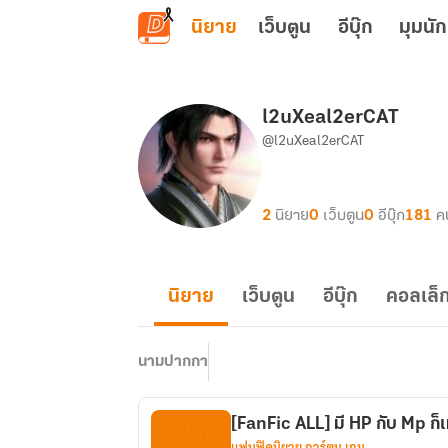
ข้ามไปยังเนื้อหาหลัก
นิยาย
เว็บตูน
อีบุ๊ก
มุมนัก
l2uXeal2erCAT
@l2uXeal2erCAT
2
นิยาย
0
เว็บตูน
0
อีบุ๊ก
181
ค
นิยาย
เว็บตูน
อีบุ๊ก
คอลเล็ก
นามปากกา
[FanFic ALL] มี HP กับ Mp ก็
แฟนฟิคนิยาย การ์ตูน เกม