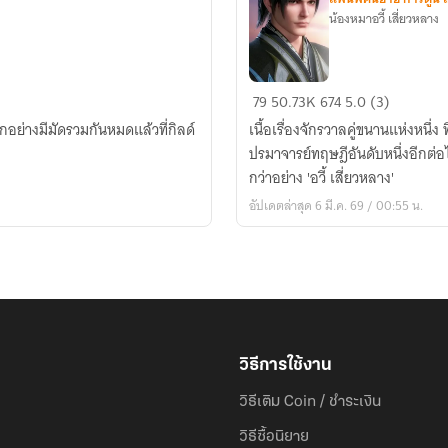
น้องหมาอวี้ เสี่ยวหลาง
Fic
79
50.73K
674
5.0 (3)
Douluo
เนื้อเรื่องจักรวาลคู่ขนานแห่งหนึ่ง 
Dalu
ปรมาจารย์ทฤษฎีอันดับหนึ่งอีกต่อ
แฝด
กว่าอย่าง 'อวี้ เสี่ยวหลาง'
คน
อัปเดตล่าสุด 6 มี.ค. 69 / 00:55 น.
พี่
ของ
ข้า
คือ
เสี่ยว
กัง?
วิธีการใช้งาน
วิธีเติม Coin / ชำระเงิน
วิธีซื้อนิยาย