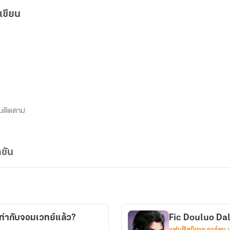
เขียน
นติดตาม
ชัน
เท่ากับจอมเวทย์แล้ว?
Fic Douluo Dalu
แฟนฟิคนิยาย การ์ตูน 