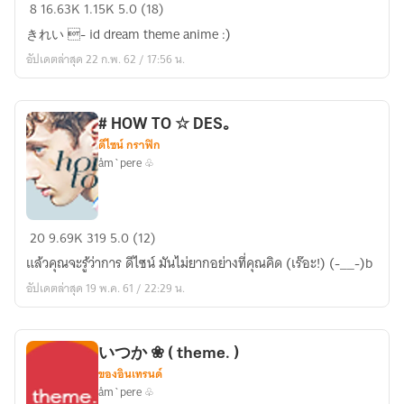
き
8
16.63K
1.15K
5.0 (18)
れ
きれい - id dream theme anime :)
い
อัปเดตล่าสุด 22 ก.พ. 62 / 17:56 น.
★
iD
DREAM
# HOW TO ☆ DES｡
'
ดีไซน์ กราฟิก
åm`pere ♧
#
20
9.69K
319
5.0 (12)
HOW
แล้วคุณจะรู้ว่าการ ดีไซน์ มันไม่ยากอย่างที่คุณคิด (เร๊อะ!) (-__-)b
TO
อัปเดตล่าสุด 19 พ.ค. 61 / 22:29 น.
☆
DES｡
いつか ❀ ( theme. )
ของอินเทรนด์
åm`pere ♧