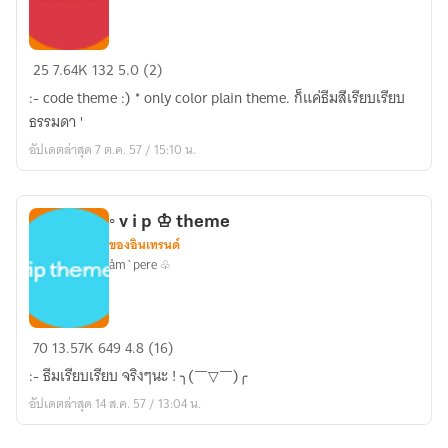
い
25
7.64K
132
5.0 (2)
つ
:- code theme :) * only color plain theme. ก็แค่ธีมสีเรียบเรียบ
か
ธรรมดา '
❀
อัปเดตล่าสุด 7 ต.ค. 57 / 15:10 น.
(
theme.
)
◦ v i p ♔ theme
ของอินเทรนด์
åm`pere ♧
◦
70
13.57K
649
4.8 (16)
v
:- ธีมเรียบเรียบ จริงๆนะ ! ╮(￣▽￣)╭
i
อัปเดตล่าสุด 14 ส.ค. 57 / 13:04 น.
p
♔