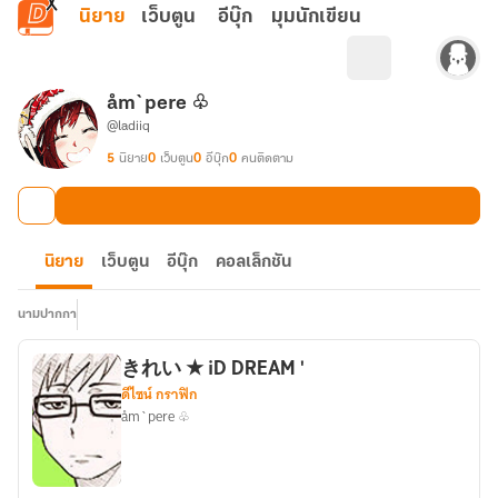
ข้ามไปยังเนื้อหาหลัก
นิยาย
เว็บตูน
อีบุ๊ก
มุมนักเขียน
åm`pere ♧
@ladiiq
5
นิยาย
0
เว็บตูน
0
อีบุ๊ก
0
คนติดตาม
นิยาย
เว็บตูน
อีบุ๊ก
คอลเล็กชัน
นามปากกา
きれい ★ iD DREAM '
ดีไซน์ กราฟิก
åm`pere ♧