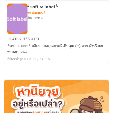
theme
╯soft ♧ label╰
ของอินเทรนด์
åm`pere ♧
╯soft
11
4.61K
117
5.0 (5)
♧
╯soft ♧ label╰ ผลิตลาเบลคุณภาพดีเพื่อคุณ (!?) สวยจริงจริงนะ
label╰
ขอบอก! =w=
อัปเดตล่าสุด 8 ต.ค. 56 / 23:08 น.