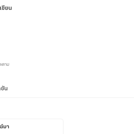
เขียน
ิดตาม
ชัน
คฆ์มา