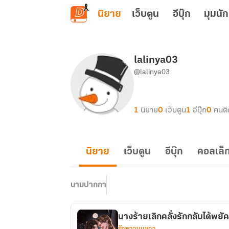
ข้ามไปยังเนื้อหาหลัก
นิยาย
เว็บตูน
อีบุ๊ก
มุมนัก
lalinya03
@lalinya03
1
นิยาย
0
เว็บตูน
1
อีบุ๊ก
0
คนต
นิยาย
เว็บตูน
อีบุ๊ก
คอลเล็ก
นามปากกา
นางร้ายเลิกคลั่งรักกลับได้พยั
รักหวานแหวว