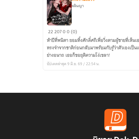
ลลินญา
นาง
22
207
0
0 (0)
ร้าย
ห้าปีที่พนิตา ยอมทิ้งศักดิ์ศรีเพื่อวิ่งตามผู้ชายที่
เลิก
ทรงจำจากชาติก่อนกลับมาพร้อมกับรู้ว่าตัวเองเป็นแค
คลั่ง
ย่างอนาถ เธอก็ขอยุติความโง่เขลา!
รัก
อัปเดตล่าสุด 9 มิ.ย. 69 / 22:54 น.
กลับ
ได้
พยัคฆ์
มา