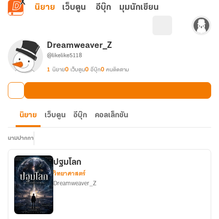
ข้ามไปยังเนื้อหาหลัก
นิยาย
เว็บตูน
อีบุ๊ก
มุมนักเขียน
Dreamweaver_Z
@likelike5118
1
นิยาย
0
เว็บตูน
0
อีบุ๊ก
0
คนติดตาม
นิยาย
เว็บตูน
อีบุ๊ก
คอลเล็กชัน
นามปากกา
ปฐมโลก
วิทยาศาสตร์
Dreamweaver_Z