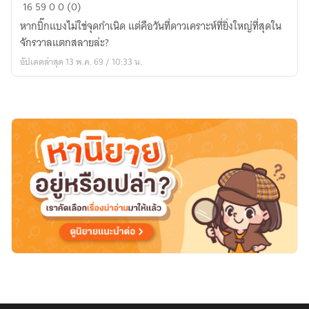
ปฐม
16
59
0
0 (0)
โลก
หากบิ๊กแบงไม่ใช่จุดกำเนิด แต่คือวันที่ดาวเคราะห์ที่ยิ่งใหญ่ที่สุดใน
จักรวาลแตกสลายล่ะ?
อัปเดตล่าสุด 13 พ.ค. 69 / 10:33 น.