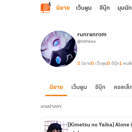
ข้ามไปยังเนื้อหาหลัก
นิยาย
เว็บตูน
อีบุ๊ก
มุมนัก
runranrom
@lilithkiss
2
นิยาย
0
เว็บตูน
0
อีบุ๊ก
1
คนต
นิยาย
เว็บตูน
อีบุ๊ก
คอลเล็ก
นามปากกา
[Kimetsu no Yaiba] Alone i