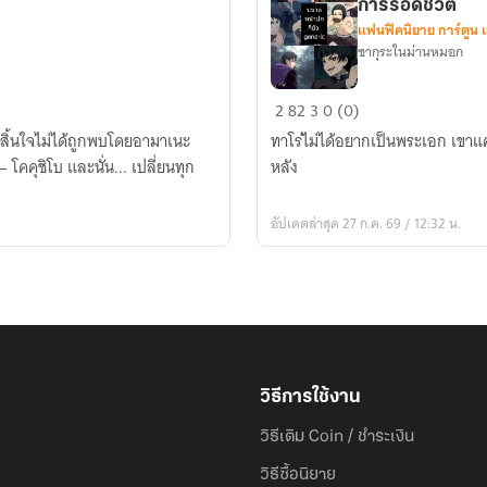
การรอดชีวิต
แฟนฟิคนิยาย การ์ตูน 
ซากุระในม่านหมอก
[Kimetsu
2
82
3
0 (0)
no
ะสิ้นใจไม่ได้ถูกพบโดยอามาเนะ
ทาโร่ไม่ได้อยากเป็นพระเอก เขา
Yaiba]
— โคคุชิโบ และนั่น... เปลี่ยนทุก
หลัง
ว่า
ด้วย
อัปเดตล่าสุด 27 ก.ค. 69 / 12:32 น.
ระเบียบ
ธีม
สี
และ
อัตรา
การ
รอด
วิธีการใช้งาน
ชีวิต
วิธีเติม Coin / ชำระเงิน
วิธีซื้อนิยาย