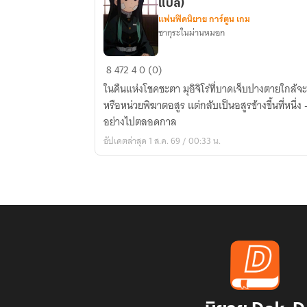
แปล)
แฟนฟิคนิยาย การ์ตูน เกม
ซากุระในม่านหมอก
[Kimetsu
8
472
4
0 (0)
no
ในคืนแห่งโชคชะตา มุอิจิโร่ที่บาดเจ็บปางตายใกล้จ
Yaiba]
หรือหน่วยพิฆาตอสูร แต่กลับเป็นอสูรข้างขึ้นที่หนึ่ง 
Alone
อย่างไปตลอดกาล
in
อัปเดตล่าสุด 1 ส.ค. 69 / 00:33 น.
the
Night
(นิยาย
แปล)